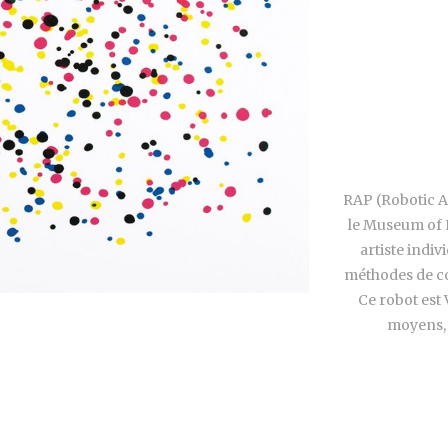
RAP (Robotic A
le Museum of N
artiste indiv
méthodes de co
Ce robot est
moyens, 