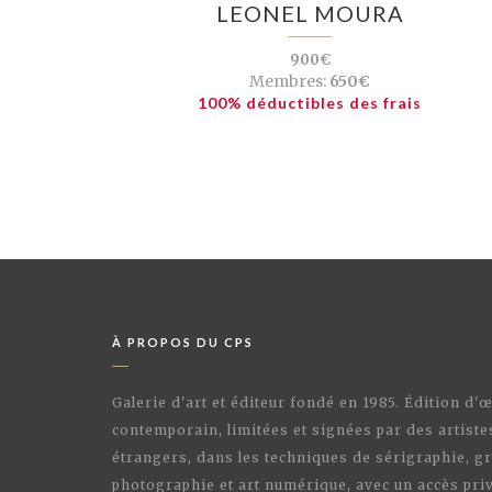
LEONEL MOURA
900€
Membres:
650€
100% déductibles des frais
À PROPOS DU CPS
Galerie d'art et éditeur fondé en 1985. Édition d'
contemporain, limitées et signées par des artiste
étrangers, dans les techniques de sérigraphie, gr
photographie et art numérique, avec un accès priv