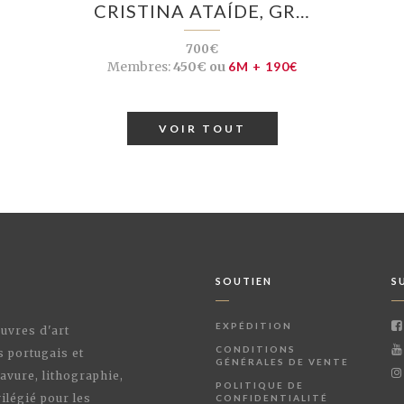
CRISTINA ATAÍDE, GR…
700€
Membres:
450€ ou
6M + 190€
VOIR TOUT
SOUTIEN
S
EXPÉDITION
œuvres d'art
CONDITIONS
s portugais et
GÉNÉRALES DE VENTE
avure, lithographie,
POLITIQUE DE
ilégié pour les
CONFIDENTIALITÉ