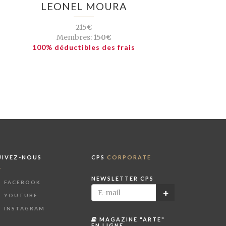
LEONEL MOURA
215€
Membres:
150€
100% déductibles des frais
UIVEZ-NOUS
CPS
CORPORATE
NEWSLETTER CPS
FACEBOOK
YOUTUBE
INSTAGRAM
MAGAZINE "ARTE"
EN LIGNE