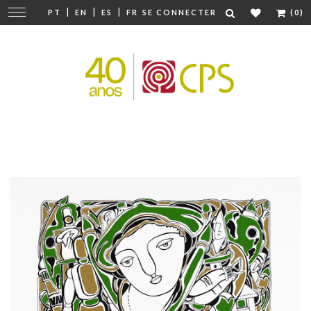
|
|
|
Modifier
PT
EN
ES
FR
SE CONNECTER
(0)
la
navigation