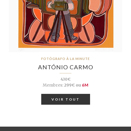
FOTÓGRAFO À LA MINUTE
ANTÓNIO CARMO
430€
Membres:
299€ ou
6M
VOIR TOUT