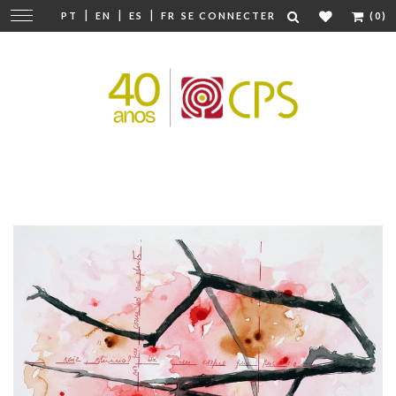
|
|
|
Modifier
PT
EN
ES
FR
SE CONNECTER
(0)
la
navigation