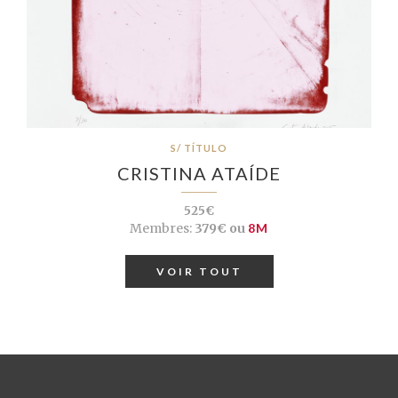
S/ TÍTULO
CRISTINA ATAÍDE
525€
Membres:
379€ ou
8M
VOIR TOUT