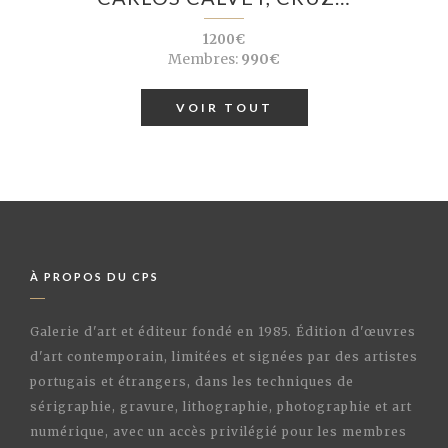
1200€
Membres:
990€
VOIR TOUT
À PROPOS DU CPS
Galerie d'art et éditeur fondé en 1985. Édition d'œuvres
d'art contemporain, limitées et signées par des artistes
portugais et étrangers, dans les techniques de
sérigraphie, gravure, lithographie, photographie et art
numérique, avec un accès privilégié pour les membres