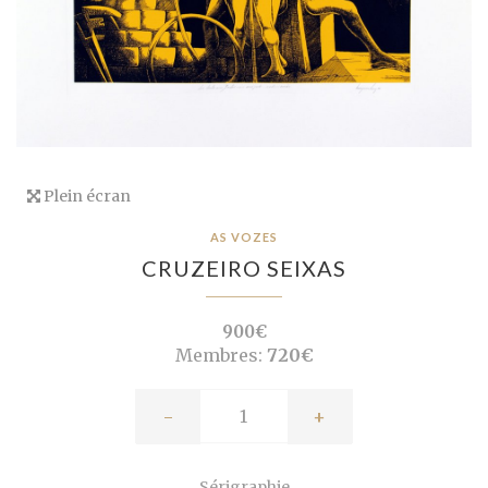
Plein écran
AS VOZES
CRUZEIRO SEIXAS
900€
Membres:
720€
-
+
Sérigraphie