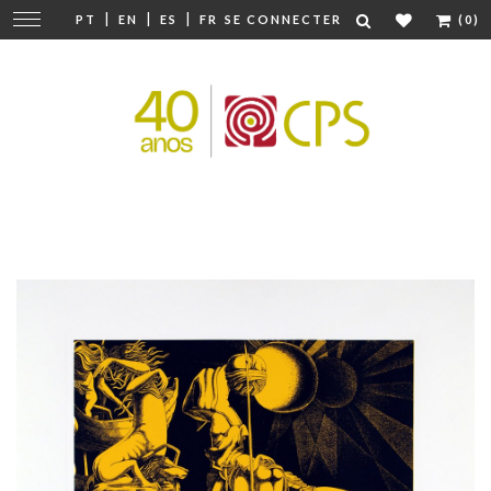
|
|
|
Modifier
PT
EN
ES
FR
SE CONNECTER
(0)
la
navigation