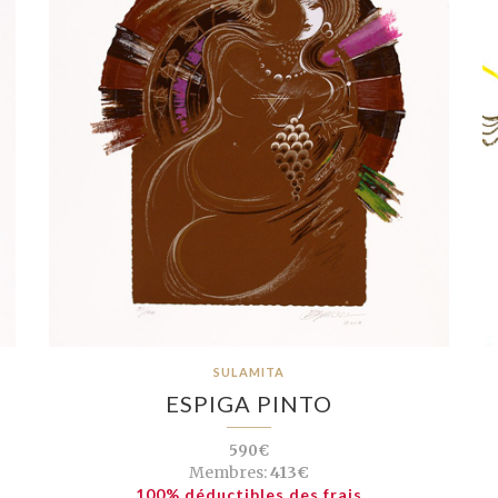
SULAMITA
ESPIGA PINTO
590€
Membres:
413€
100% déductibles des frais