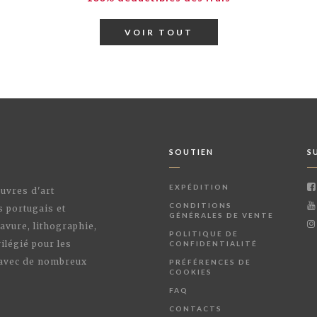
VOIR TOUT
SOUTIEN
S
EXPÉDITION
œuvres d'art
CONDITIONS
s portugais et
GÉNÉRALES DE VENTE
avure, lithographie,
POLITIQUE DE
ilégié pour les
CONFIDENTIALITÉ
 avec de nombreux
PRÉFÉRENCES DE
COOKIES
FAQ
CONTACTS