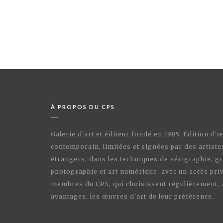
À PROPOS DU CPS
Galerie d'art et éditeur fondé en 1985. Édition d'
contemporain, limitées et signées par des artiste
étrangers, dans les techniques de sérigraphie, gr
photographie et art numérique, avec un accès priv
membres du CPS, qui choisissent régulièrement,
avantages, les œuvres d'art de leur préférence.