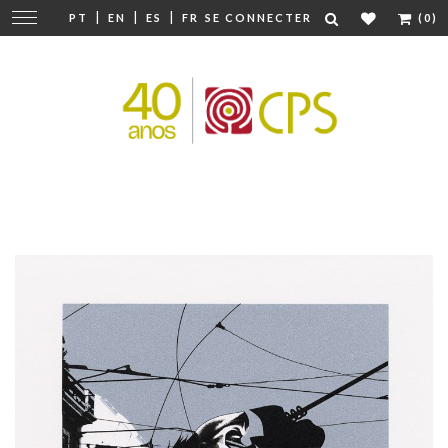
|
|
|
Modifier
PT
EN
ES
FR
SE CONNECTER
(0)
la
navigation