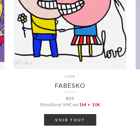
LOVE
FABESKO
80€
Membres:
59€ ou
1M + 10€
VOIR TOUT