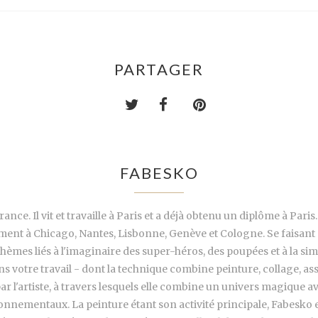
PARTAGER
FABESKO
ance. Il vit et travaille à Paris et a déjà obtenu un diplôme à Par
mment à Chicago, Nantes, Lisbonne, Genève et Cologne. Se faisant
hèmes liés à l'imaginaire des super-héros, des poupées et à la si
ns votre travail - dont la technique combine peinture, collage, a
par l'artiste, à travers lesquels elle combine un univers magique 
ronnementaux. La peinture étant son activité principale, Fabesko