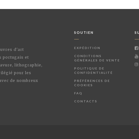
SOUTIEN
S
EXPÉDITION
œuvres d'art
CONDITIONS
s portugais et
GÉNÉRALES DE VENTE
avure, lithographie,
POLITIQUE DE
ilégié pour les
CONFIDENTIALITÉ
 avec de nombreux
PRÉFÉRENCES DE
COOKIES
FAQ
CONTACTS