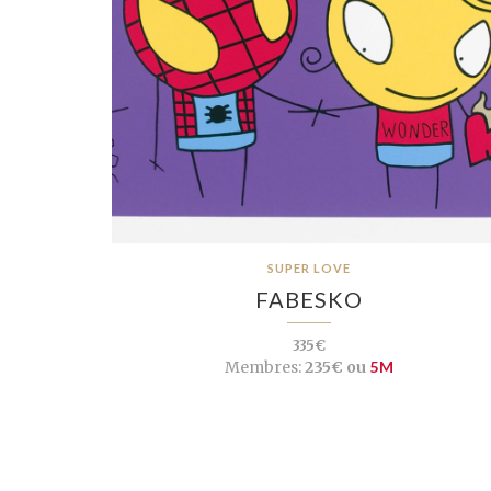
SUPER LOVE
FABESKO
335€
Membres:
235€ ou
5M