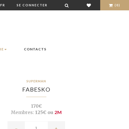
FR
SE CONNECTER
(0)
RE
CONTACTS
SUPERMAN
FABESKO
170€
Membres:
125€ ou
2M
-
+