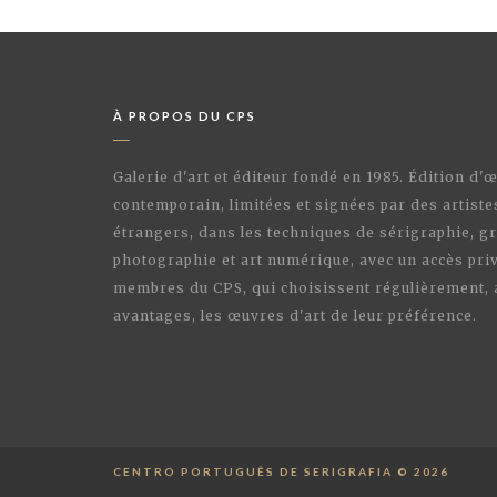
À PROPOS DU CPS
Galerie d'art et éditeur fondé en 1985. Édition d'
contemporain, limitées et signées par des artiste
étrangers, dans les techniques de sérigraphie, gr
photographie et art numérique, avec un accès priv
membres du CPS, qui choisissent régulièrement,
avantages, les œuvres d'art de leur préférence.
CENTRO PORTUGUÊS DE SERIGRAFIA © 2026