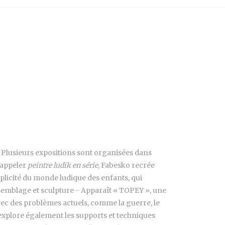
is. Plusieurs expositions sont organisées dans
 appeler
peintre ludik en série
, Fabesko recrée
mplicité du monde ludique des enfants, qui
ssemblage et sculpture - Apparaît « TOPEY », une
avec des problèmes actuels, comme la guerre, le
 explore également les supports et techniques