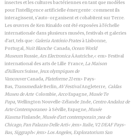
insectes et les cultures bactériennes en tant que modèles
pour l'intelligence artificielle émergente : comment ils
interagissent, s'auto-organisent et cohabitent sur Terre.
Les œuvres de Ken Rinaldo ont été exposées à l'échelle
internationale dans plusieurs musées, festivals et galeries
d'art, tels que :
Galeria António Prates
à Lisbonne,
Portugal,
Nuit Blanche
Canada,
Ocean World
Museum
Russie,
Ars Electronica
ÁAutriche,< em> Festival
international des arts de Lille France,
La Maison
d'Ailleurs
Suisse,
Jeux olympiques de
Vancouver
Canada,
Plateforme 21
em> Pays-
Bas,
Transmediale
Berlin,
AV Festival
Angleterre,
Caldas
Museu de Arte
Colombie,
Arco
Espagne,
Musée Te
Papa,
Wellington Nouvelle-Zélande ;Inde,
Centro Andaluz de
Arte Contemporaneo
à Séville, Espagne,
Musée
Kiasma
Finlande,
Musée d'art contemporain ;nea de
Chicago
,
Pan Palazzo Delle Arti< /em> Italie,
V2 DEAF
Pays-
Bas,
Siggraph< /em> Los Angeles,
Exploratorium
San