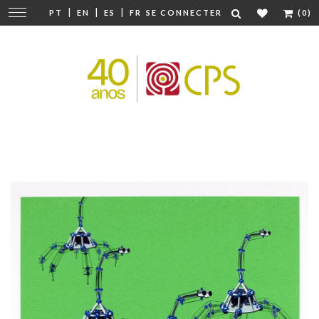
|
|
|
Modifier
PT
EN
ES
FR
SE CONNECTER
(0)
la
navigation