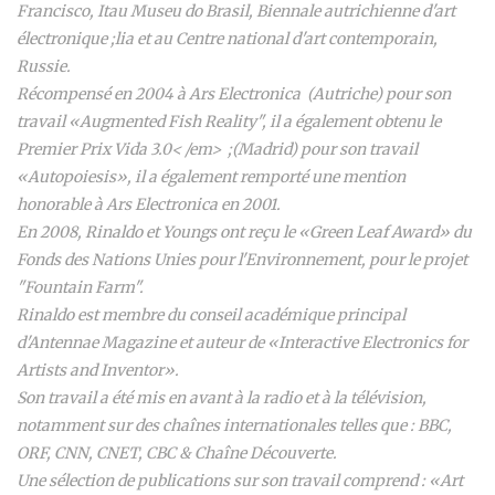
Francisco,
Itau Museu do Brasil
,
Biennale autrichienne d'art
électronique ;lia
et au
Centre national d'art contemporain
,
Russie.
Récompensé en 2004 à
Ars Electronica
(Autriche) pour son
travail «Augmented Fish Reality", il a également obtenu le
Premier Prix
Vida 3.0< /em> ;(Madrid) pour son travail
«Autopoiesis», il a également remporté une mention
honorable à
Ars Electronica
en 2001.
En 2008, Rinaldo et Youngs ont reçu le «Green Leaf Award» du
Fonds des Nations Unies pour l'Environnement, pour le projet
"Fountain Farm".
Rinaldo est membre du conseil académique principal
d'Antennae Magazine
et auteur de «Interactive Electronics for
Artists and Inventor».
Son travail a été mis en avant à la radio et à la télévision,
notamment sur des chaînes internationales telles que : BBC,
ORF, CNN, CNET, CBC & Chaîne Découverte.
Une sélection de publications sur son travail comprend : «Art