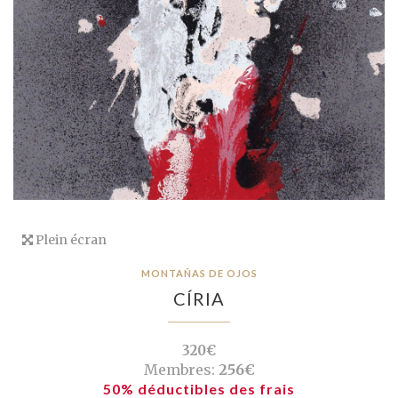
Plein écran
MONTAÑAS DE OJOS
CÍRIA
320€
Membres:
256€
50% déductibles des frais