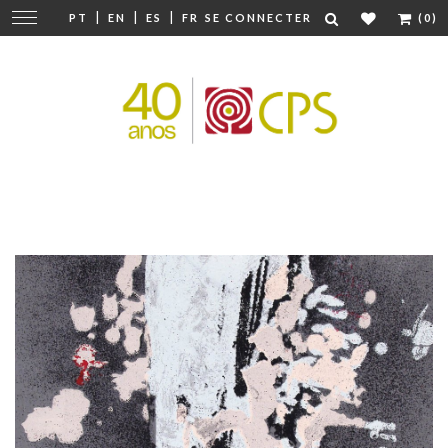
|
|
|
Modifier
PT
EN
ES
FR
SE CONNECTER
(0)
la
navigation