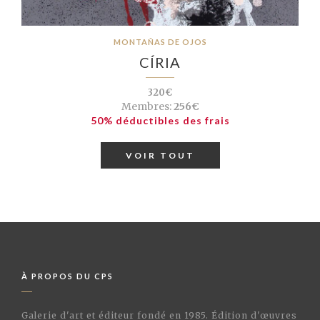
MONTAÑAS DE OJOS
CÍRIA
320€
Membres:
256€
50% déductibles des frais
VOIR TOUT
À PROPOS DU CPS
Galerie d'art et éditeur fondé en 1985. Édition d'œuvres