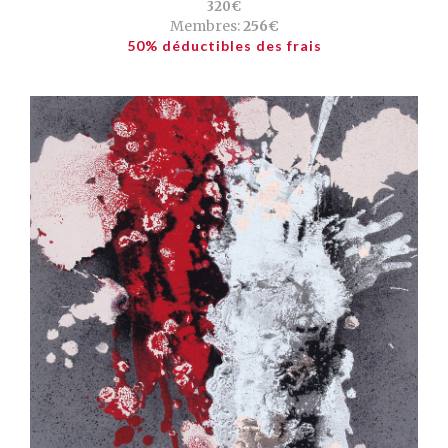
320€
Membres:
256€
50% déductibles des frais