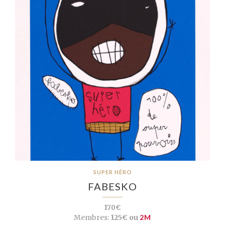
SUPER HÉRO
FABESKO
170€
Membres:
125€ ou
2M