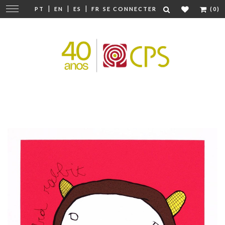
|
|
|
Modifier
PT
EN
ES
FR
SE CONNECTER
(0)
la
navigation