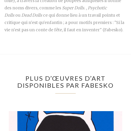
toile), à travers la création de poupées auxquelles il donne
des noms divers, comme les
Super Dolls
. ,
Psychotic
Dolls
ou
Dead Dolls
ce qui donne lieu à un travail pointu et
critique qui n'est qu'enfantin ; a pour motifs premiers : "Si la
vie n'est pas un conte de fête, il faut en inventer" (Fabesko).
PLUS D’ŒUVRES D’ART
DISPONIBLES PAR FABESKO