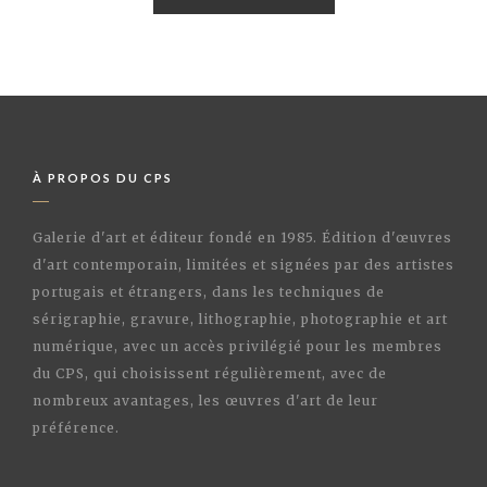
À PROPOS DU CPS
Galerie d'art et éditeur fondé en 1985. Édition d'œuvres
d'art contemporain, limitées et signées par des artistes
portugais et étrangers, dans les techniques de
sérigraphie, gravure, lithographie, photographie et art
numérique, avec un accès privilégié pour les membres
du CPS, qui choisissent régulièrement, avec de
nombreux avantages, les œuvres d'art de leur
préférence.