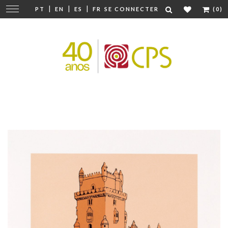
|
|
|
Modifier
PT
EN
ES
FR
SE CONNECTER
(0)
la
navigation