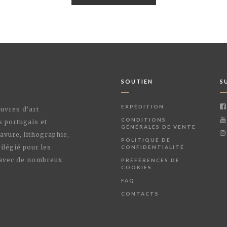
SOUTIEN
S
EXPÉDITION
œuvres d'art
CONDITIONS
s portugais et
GÉNÉRALES DE VENTE
avure, lithographie,
POLITIQUE DE
ilégié pour les
CONFIDENTIALITÉ
 avec de nombreux
PRÉFÉRENCES DE
COOKIES
FAQ
CONTACTS