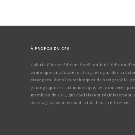
À PROPOS DU CPS
Galerie d'art et éditeur fondé en 1985. Édition d'
contemporain, limitées et signées par des artiste
étrangers, dans les techniques de sérigraphie, gr
photographie et art numérique, avec un accès priv
membres du CPS, qui choisissent régulièrement,
avantages, les œuvres d'art de leur préférence.