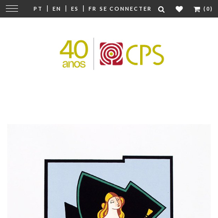
|
|
|
Modifier
PT
EN
ES
FR
SE CONNECTER
(0)
la
navigation