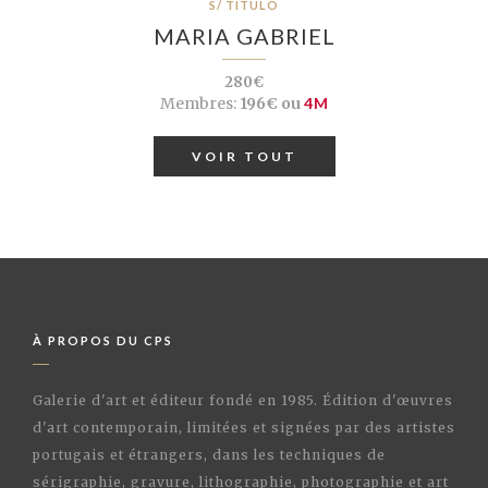
S/ TÍTULO
MARIA GABRIEL
280€
Membres:
196€ ou
4M
VOIR TOUT
À PROPOS DU CPS
Galerie d'art et éditeur fondé en 1985. Édition d'œuvres
d'art contemporain, limitées et signées par des artistes
portugais et étrangers, dans les techniques de
sérigraphie, gravure, lithographie, photographie et art