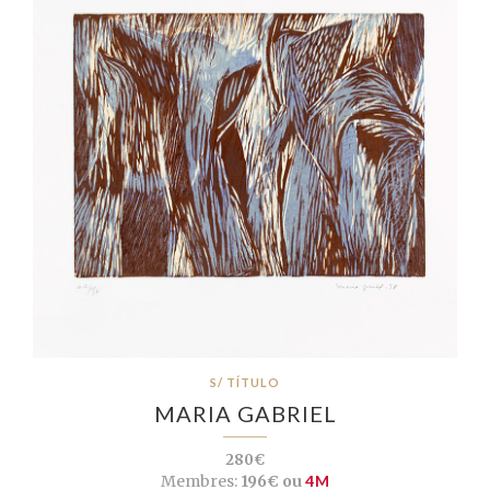
S/ TÍTULO
MARIA GABRIEL
280€
Membres:
196€ ou
4M