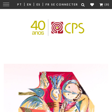
|
|
|
Modifier
PT
EN
ES
FR
SE CONNECTER
(0)
la
navigation