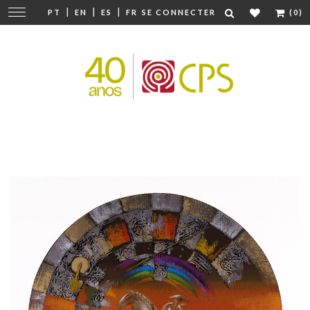
|
|
|
Modifier
PT
EN
ES
FR
SE CONNECTER
(0)
la
navigation