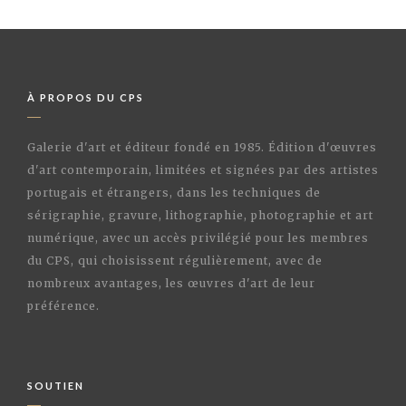
À PROPOS DU CPS
Galerie d'art et éditeur fondé en 1985. Édition d'œuvres
d'art contemporain, limitées et signées par des artistes
portugais et étrangers, dans les techniques de
sérigraphie, gravure, lithographie, photographie et art
numérique, avec un accès privilégié pour les membres
du CPS, qui choisissent régulièrement, avec de
nombreux avantages, les œuvres d'art de leur
préférence.
SOUTIEN