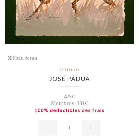
Plein écran
S/ TÍTULO
JOSÉ PÁDUA
475€
Membres:
333€
100% déductibles des frais
-
+