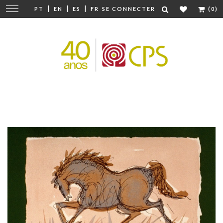
|
|
|
Modifier
PT
EN
ES
FR
SE CONNECTER
(0)
la
navigation