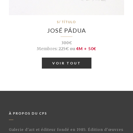
S/ TÍTULO
JOSÉ PÁDUA
300€
Membres:
225€ ou
4M + 50€
VOIR TOUT
À PROPOS DU CPS
Galerie d'art et éditeur fondé en 1985. Édition d'œuvres