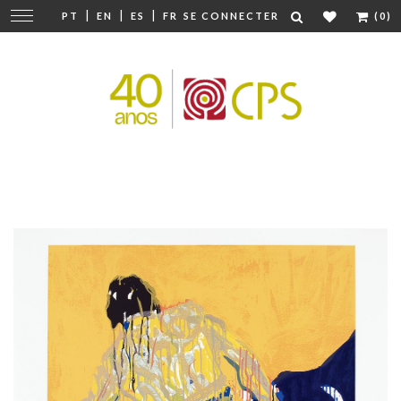
|
|
|
Modifier
PT
EN
ES
FR
SE CONNECTER
(0)
la
navigation