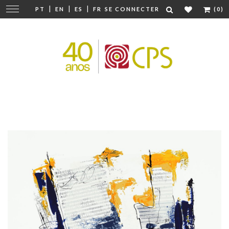
|
|
|
Modifier
PT
EN
ES
FR
SE CONNECTER
(0)
la
navigation