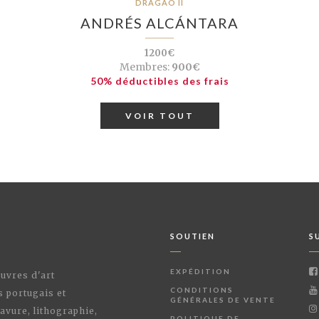
DRAGÃO II
ANDRÉS ALCÁNTARA
1200€
Membres:
900€
50% déductibles des frais
VOIR TOUT
SOUTIEN
S
EXPÉDITION
œuvres d'art
CONDITIONS
s portugais et
GÉNÉRALES DE VENTE
avure, lithographie,
POLITIQUE DE