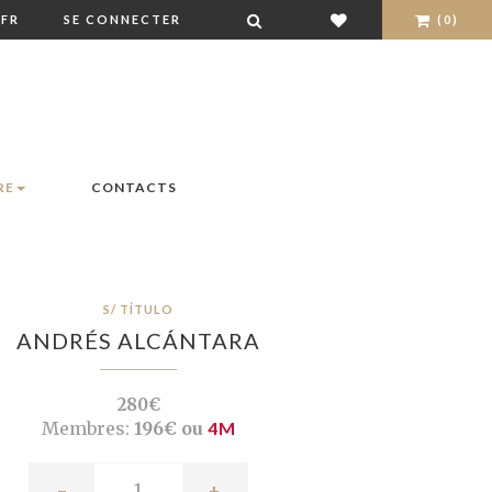
FR
SE CONNECTER
(0)
RE
CONTACTS
S/ TÍTULO
ANDRÉS ALCÁNTARA
280€
Membres:
196€ ou
4M
-
+