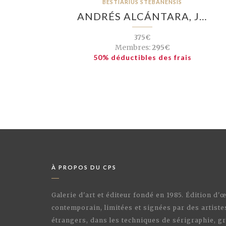
BESTIARIUS STEBANENSIS
ANDRÉS ALCÁNTARA, J…
375€
Membres:
295€
50% déductibles des frais
À PROPOS DU CPS
Galerie d'art et éditeur fondé en 1985. Édition d'
contemporain, limitées et signées par des artiste
étrangers, dans les techniques de sérigraphie, gr