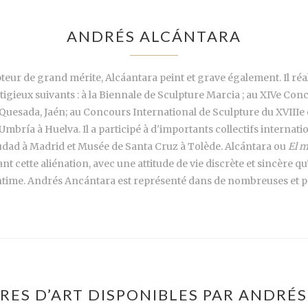
ANDRÉS ALCÁNTARA
eur de grand mérite, Alcáantara peint et grave également. Il réa
estigieux suivants : à la Biennale de Sculpture Marcia ; au XIVe Co
Quesada, Jaén; au Concours International de Sculpture du XVIIIe e
ría à Huelva. Il a participé à d'importants collectifs internation
udad à Madrid et Musée de Santa Cruz à Tolède. Alcántara ou
El m
t cette aliénation, avec une attitude de vie discrète et sincère 
s intime. Andrés Ancántara est représenté dans de nombreuses et p
RES D’ART DISPONIBLES PAR ANDRÉ