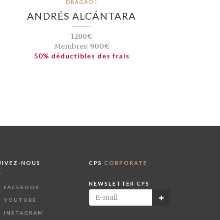
DRAGÃO I
ANDRÉS ALCÁNTARA
1200€
Membres:
900€
50% déductibles des frais
UIVEZ-NOUS
CPS
CORPORATE
NEWSLETTER CPS
FACEBOOK
YOUTUBE
INSTAGRAM