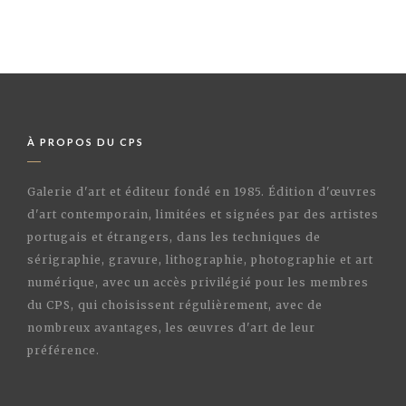
À PROPOS DU CPS
Galerie d'art et éditeur fondé en 1985. Édition d'œuvres
d'art contemporain, limitées et signées par des artistes
portugais et étrangers, dans les techniques de
sérigraphie, gravure, lithographie, photographie et art
numérique, avec un accès privilégié pour les membres
du CPS, qui choisissent régulièrement, avec de
nombreux avantages, les œuvres d'art de leur
préférence.