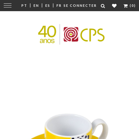
|
|
|
Modifier
PT
EN
ES
FR
SE CONNECTER
(0)
la
navigation