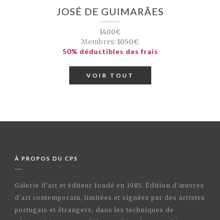
JOSÉ DE GUIMARÃES
1400€
Membres:
1050€
50% déductibles des frais
VOIR TOUT
À PROPOS DU CPS
Galerie d'art et éditeur fondé en 1985. Édition d'œuvres
d'art contemporain, limitées et signées par des artistes
portugais et étrangers, dans les techniques de