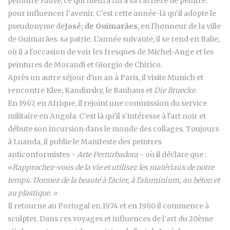
peinture
Fauve
, ce qui mettra fin à sa carrière de peintre.
pour influencer l’avenir. C'est cette année-là qu'il adopte le
pseudonyme de
José; de Guimarães
, en l'honneur de la ville
de Guimarães. sa patrie. L'année suivante, il se rend en Italie,
où il a l'occasion de voir les fresques de Michel-Ange et les
peintures de Morandi et Giorgio de Chirico.
Après un autre séjour d'un an à Paris, il visite Munich et
rencontre Klee, Kandinsky, le Bauhaus et
Die Bruecke
.
En 1967, en Afrique, il rejoint une commission du service
militaire en Angola. C'est là qu'il s'intéresse à l'art noir et
débute son incursion dans le monde des collages. Toujours
à Luanda, il publie le Manifeste des peintres
anticonformistes -
Arte Perturbadora
- où il déclare que :
«
Rapprochez-vous de la vie et utilisez les matériaux de notre
temps. Donnez de la beauté à l'acier, à l'aluminium, au béton et
au plastique.»
Il retourne au Portugal en 1974 et en 1980 il commence à
sculpter. Dans ces voyages et influences de l’art du 20ème