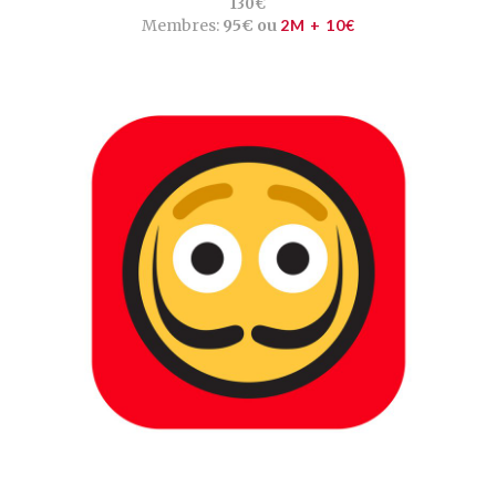
130€
Membres:
95€ ou
2M + 10€