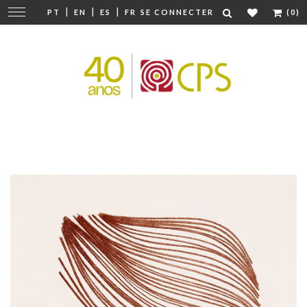
|
|
|
Modifier
PT
EN
ES
FR
SE CONNECTER
(0)
la
navigation