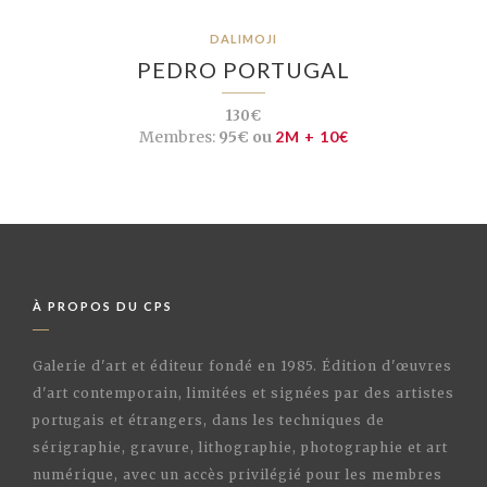
DALIMOJI
PEDRO PORTUGAL
130€
Membres:
95€ ou
2M + 10€
À PROPOS DU CPS
Galerie d'art et éditeur fondé en 1985. Édition d'œuvres
d'art contemporain, limitées et signées par des artistes
portugais et étrangers, dans les techniques de
sérigraphie, gravure, lithographie, photographie et art
numérique, avec un accès privilégié pour les membres