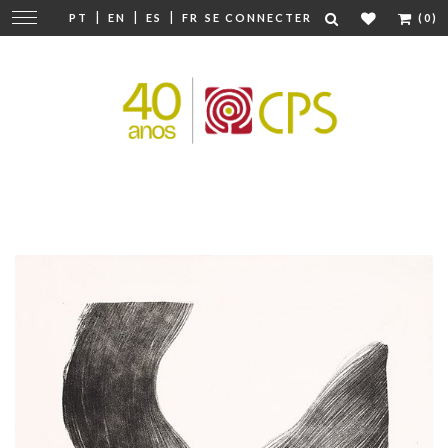
|
|
|
Modifier
PT
EN
ES
FR
SE CONNECTER
(0)
la
navigation