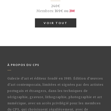
240€
Membres:
169€ ou
3M
VOIR TOUT
À PROPOS DU CPS
Galerie d'art et éditeur fondé en 1985. Édition d'œuvres
d'art contemporain, limitées et signées par des artistes
portugais et étrangers, dans les techniques de
sérigraphie, gravure, lithographie, photographie et art
numérique, avec un accès privilégié pour les membres
du CPS, qui choisissent régulièrement, avec de