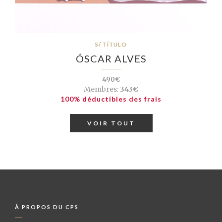
S/ TÍTULO
ÓSCAR ALVES
490€
Membres:
343€
100% déductibles des frais
VOIR TOUT
À PROPOS DU CPS