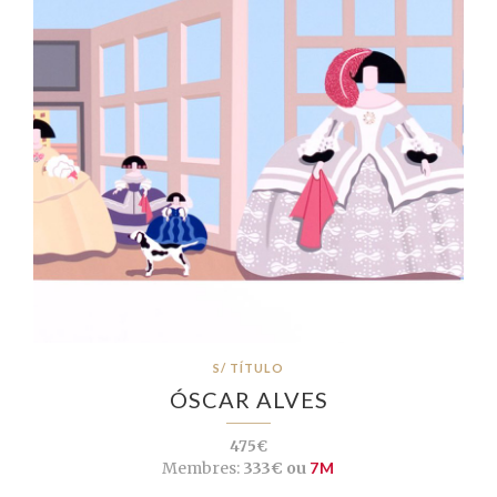
S/ TÍTULO
ÓSCAR ALVES
475€
Membres:
333€ ou
7M