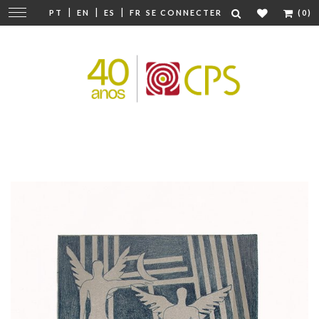
|
|
|
Modifier
PT
EN
ES
FR
SE CONNECTER
(0)
la
navigation