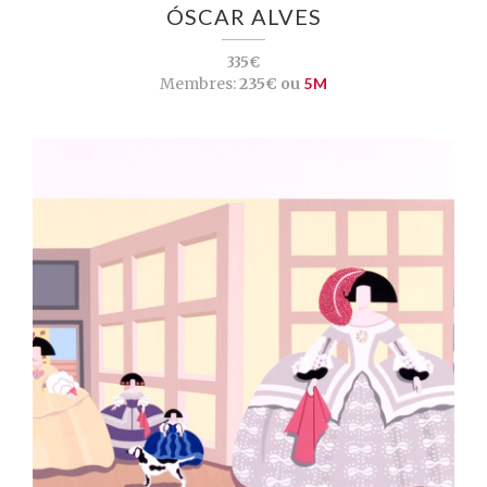
ÓSCAR ALVES
335€
Membres:
235€ ou
5M