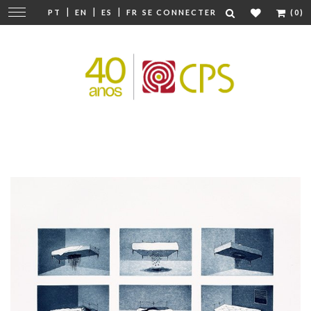
|
|
|
Modifier
PT
EN
ES
FR
SE CONNECTER
(0)
la
navigation