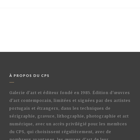
À PROPOS DU CPS
Galerie d'art et éditeur fondé en 1985. Édition d'œuvres
d'art contemporain, limitées et signées par des artistes
portugais et étrangers, dans les techniques de
sérigraphie, gravure, lithographie, photographie et art
numérique, avec un accès privilégié pour les membres
du CPS, qui choisissent régulièrement, avec de
nombreux avantages, les œuvres d'art de leur