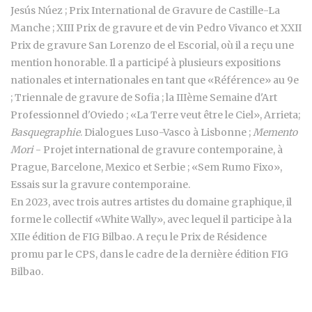
Jesús Núez ; Prix ​​International de Gravure de Castille-La
Manche ; XIII Prix de gravure et de vin Pedro Vivanco et XXII
Prix de gravure San Lorenzo de el Escorial, où il a reçu une
mention honorable. Il a participé à plusieurs expositions
nationales et internationales en tant que «Référence» au 9e
; Triennale de gravure de Sofia ; la IIIème Semaine d'Art
Professionnel d'Oviedo ; «La Terre veut être le Ciel», Arrieta;
Basquegraphie
. Dialogues Luso-Vasco à Lisbonne ;
Memento
Mori
- Projet international de gravure contemporaine, à
Prague, Barcelone, Mexico et Serbie ; «Sem Rumo Fixo»,
Essais sur la gravure contemporaine.
En 2023, avec trois autres artistes du domaine graphique, il
forme le collectif «White Wally», avec lequel il participe à la
XIIe édition de FIG Bilbao. A reçu le Prix de Résidence
promu par le CPS, dans le cadre de la dernière édition FIG
Bilbao.