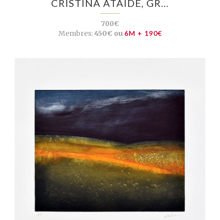
CRISTINA ATAÍDE, GR…
700€
Membres:
450€ ou
6M + 190€