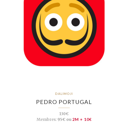
DALIMOJI
PEDRO PORTUGAL
130€
Membres:
95€ ou
2M + 10€