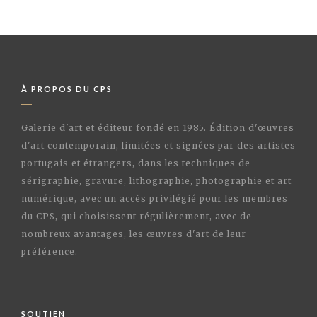
À PROPOS DU CPS
Galerie d'art et éditeur fondé en 1985. Édition d'œuvres
d'art contemporain, limitées et signées par des artistes
portugais et étrangers, dans les techniques de
sérigraphie, gravure, lithographie, photographie et art
numérique, avec un accès privilégié pour les membres
du CPS, qui choisissent régulièrement, avec de
nombreux avantages, les œuvres d'art de leur
préférence.
SOUTIEN