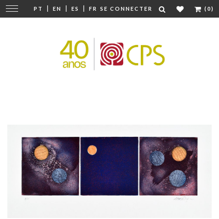
|
|
|
Modifier
PT
EN
ES
FR
SE CONNECTER
(0)
la
navigation