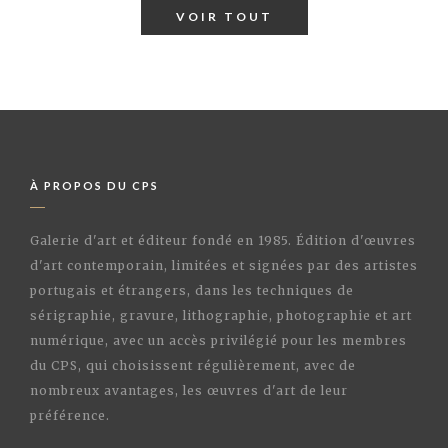
VOIR TOUT
À PROPOS DU CPS
Galerie d'art et éditeur fondé en 1985. Édition d'œuvres
d'art contemporain, limitées et signées par des artistes
portugais et étrangers, dans les techniques de
sérigraphie, gravure, lithographie, photographie et art
numérique, avec un accès privilégié pour les membres
du CPS, qui choisissent régulièrement, avec de
nombreux avantages, les œuvres d'art de leur
préférence.