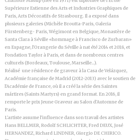
Charlotte Massip (née en 1971) est diplômée de l'Ecole
Supérieure Estienne des Arts et Industries Graphiques de
Paris, Arts Décoratifs de Strasbourg. Il a exposé dans
plusieurs galeries (Michèle Broutta-Paris, Galeria
Fürstenberg- Paris, Wégimont en Belgique, Monastère de
Santa Clara à Séville «hommage à Francisco de Zurbaran»
en Espagne, l'Orangerie du Séville à nat été 2014 et 2018, et
Fondation Taylor à Paris, et dans de nombreux centres
culturels (Bordeaux, Toulouse, Marseille...).
Réalisé une résidence de graveur à la Casa de Velázquez,
Académie française de Madrid (2012-2013) avec le soutien de
l'
Académie de France
, où il a créé la série des Saintes
mártires (Saints Martyrs) en grand format. En 2016, il
remporte le prix Jeune Graveur au Salon d'Automne de
Paris.
L'artiste assume l'influence dans son travail des artistes
Hans BELLMER, Rodolf SCHLICHTER, Fred DEUX, José
HERNANDEZ, Richard LINDNER, Giorgio DE CHIRICO.