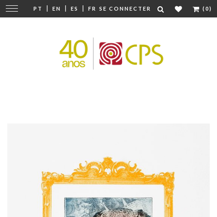
|
|
|
Modifier
PT
EN
ES
FR
SE CONNECTER
(0)
la
navigation