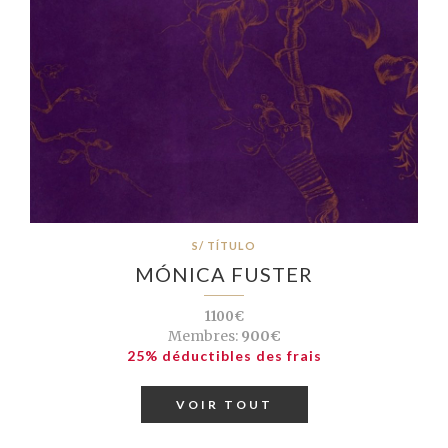
S/ TÍTULO
MÓNICA FUSTER
1100€
Membres:
900€
25% déductibles des frais
VOIR TOUT