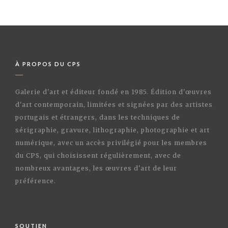
À PROPOS DU CPS
Galerie d'art et éditeur fondé en 1985. Édition d'œuvres
d'art contemporain, limitées et signées par des artistes
portugais et étrangers, dans les techniques de
sérigraphie, gravure, lithographie, photographie et art
numérique, avec un accès privilégié pour les membres
du CPS, qui choisissent régulièrement, avec de
nombreux avantages, les œuvres d'art de leur
préférence.
SOUTIEN