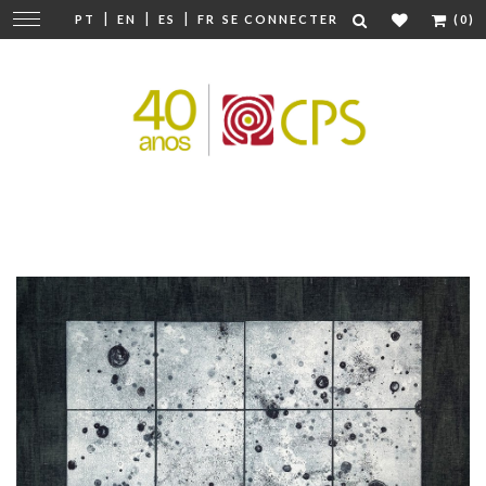
|
|
|
Modifier
PT
EN
ES
FR
SE CONNECTER
(0)
la
navigation