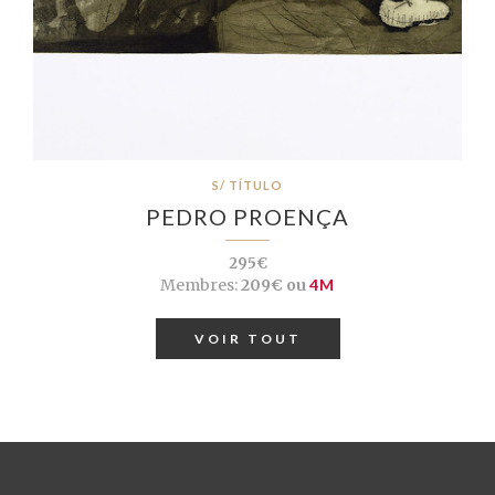
S/ TÍTULO
PEDRO PROENÇA
295€
Membres:
209€ ou
4M
VOIR TOUT