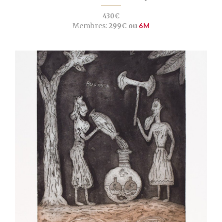
430€
Membres:
299€ ou
6M