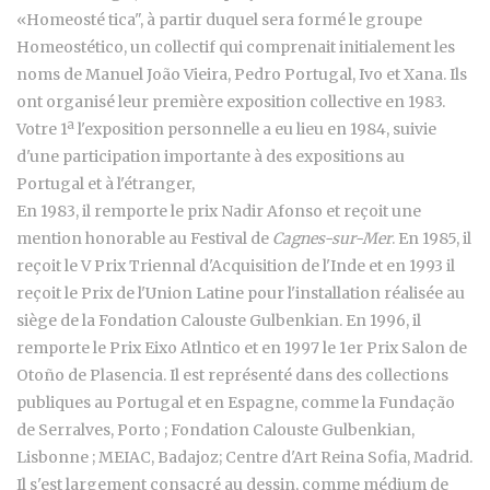
«Homeosté tica", à partir duquel sera formé le groupe
Homeostético, un collectif qui comprenait initialement les
noms de Manuel João Vieira, Pedro Portugal, Ivo et Xana. Ils
ont organisé leur première exposition collective en 1983.
Votre 1ª l'exposition personnelle a eu lieu en 1984, suivie
d'une participation importante à des expositions au
Portugal et à l'étranger,
En 1983, il remporte le prix Nadir Afonso et reçoit une
mention honorable au Festival de
Cagnes-sur-Mer
. En 1985, il
reçoit le V Prix Triennal d'Acquisition de l'Inde et en 1993 il
reçoit le Prix de l'Union Latine pour l'installation réalisée au
siège de la Fondation Calouste Gulbenkian. En 1996, il
remporte le Prix Eixo Atlntico et en 1997 le 1er Prix Salon de
Otoño de Plasencia. Il est représenté dans des collections
publiques au Portugal et en Espagne, comme la Fundação
de Serralves, Porto ; Fondation Calouste Gulbenkian,
Lisbonne ; MEIAC, Badajoz; Centre d'Art Reina Sofia, Madrid.
Il s'est largement consacré au dessin, comme médium de