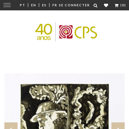
|
|
|
Modifier
PT
EN
ES
FR
SE CONNECTER
(0)
la
navigation