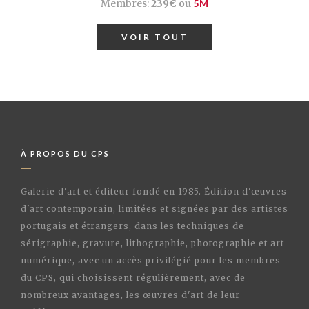
Membres:
239€ ou
5M
VOIR TOUT
À PROPOS DU CPS
Galerie d'art et éditeur fondé en 1985. Édition d'œuvres
d'art contemporain, limitées et signées par des artistes
portugais et étrangers, dans les techniques de
sérigraphie, gravure, lithographie, photographie et art
numérique, avec un accès privilégié pour les membres
du CPS, qui choisissent régulièrement, avec de
nombreux avantages, les œuvres d'art de leur