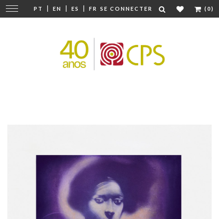
|
|
|
Modifier
PT
EN
ES
FR
SE CONNECTER
(0)
la
navigation