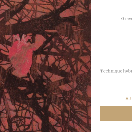
Grav
Technique hybri
AJ