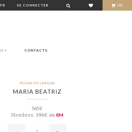
FR
SE CONNECTER
(0)
RE
CONTACTS
PEGAR OU LARGAR
MARIA BEATRIZ
565€
Membres:
396€ ou
8M
-
+