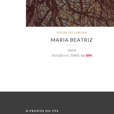
PEGAR OU LARGAR
MARIA BEATRIZ
565€
Membres:
396€ ou
8M
À PROPOS DU CPS