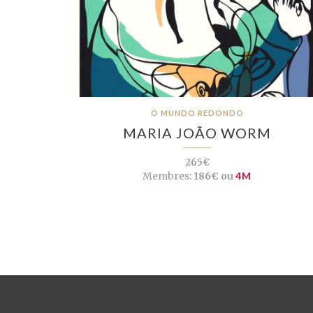
O MUNDO REDONDO
MARIA JOÃO WORM
265€
Membres:
186€ ou
4M