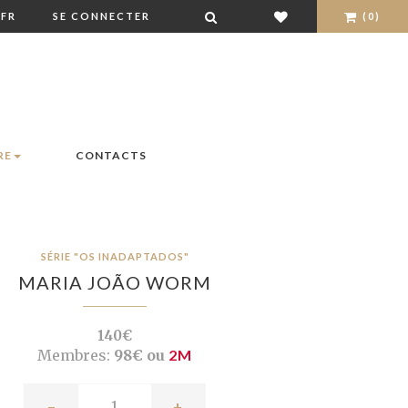
FR
SE CONNECTER
(0)
RE
CONTACTS
SÉRIE "OS INADAPTADOS"
MARIA JOÃO WORM
140€
Membres:
98€ ou
2M
-
+