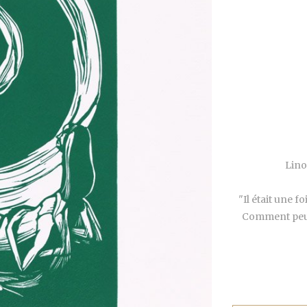
Lino
"Il était une f
Comment peux-