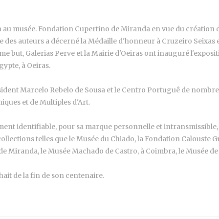
ection au musée. Fondation Cupertino de Miranda en vue du création
se des auteurs a décerné la Médaille d'honneur à Cruzeiro Seixas 
même but, Galerias Perve et la Mairie d'Oeiras ont inauguré l'exp
gypte, à Oeiras.
président Marcelo Rebelo de Sousa et le Centro Portuguê de nombreu
iques et de Multiples d'Art.
ment identifiable, pour sa marque personnelle et intransmissible, 
ollections telles que le Musée du Chiado, la Fondation Calouste G
 de Miranda, le Musée Machado de Castro, à Coimbra, le Musée de 
ait de la fin de son centenaire.