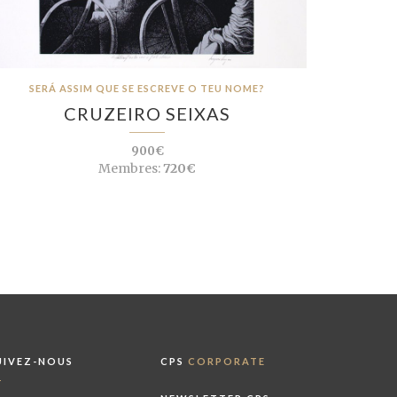
SERÁ ASSIM QUE SE ESCREVE O TEU NOME?
CRUZEIRO SEIXAS
900€
Membres:
720€
UIVEZ-NOUS
CPS
CORPORATE