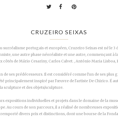
CRUZEIRO SEIXAS
du surréalisme portugais et européen, Cruzeiro Seixas est né le
onniste, une autre phase néoréaliste et une autre, commençant à la 
ux côtés de Mário Cesariny, Carlos Calvet. , António Maria Lisboa
 l'un de ses prédécesseurs. Il est considéré comme l'un de ses plu
té principalement inspiré par l'œuvre de l'artiste De Chirico. É 
 la sculpture et des objets/sculpture.
ieurs expositions individuelles et projets dans le domaine de la mu
e. Au cours de son parcours, il a réalisé de nombreuses expositio
a remporté divers prix et distinctions, dont une bourse de la Fonda