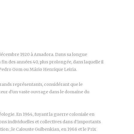
 3 décembre 1920 à Amadora. Dans sa longue
fin des années 40, plus prolongée, dans laquelle il
, Pedro Oom ou Mário Henrique Leiria.
s grands représentants, considérant que le
auteur d'un vaste ouvrage dans le domaine du
séologie. En 1964, fuyant la guerre coloniale en
ns individuelles et collectives dans d'importants
tion ; le Calouste Gulbenkian, en 1968 et le Prix