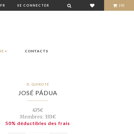
FR
SE CONNECTER
(0)
RE
CONTACTS
D. QUIXOTE
JOSÉ PÁDUA
475€
Membres:
333€
50% déductibles des frais