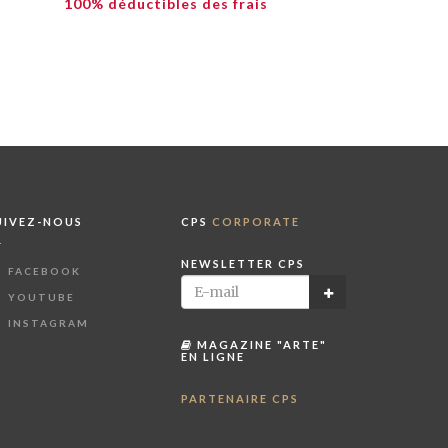
100% déductibles des frais
UIVEZ-NOUS
CPS
CORPORATE
NEWSLETTER CPS
FACEBOOK
YOUTUBE
INSTAGRAM
MAGAZINE "ARTE"
EN LIGNE
PARTENAIRE CPS