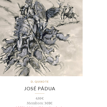
D. QUIXOTE
JOSÉ PÁDUA
430€
Membres:
301€