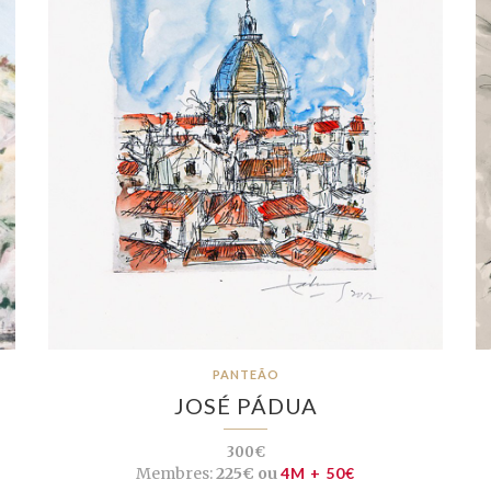
PANTEÃO
JOSÉ PÁDUA
300€
Membres:
225€ ou
4M + 50€