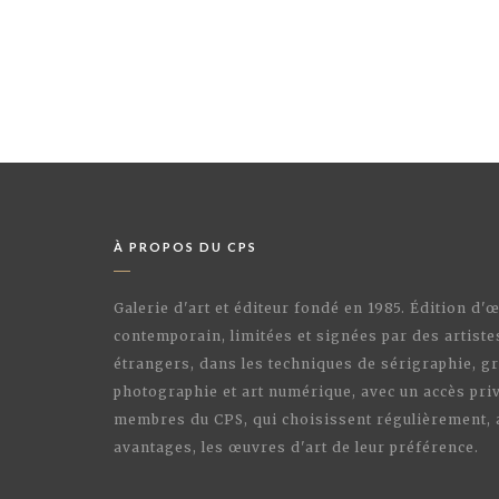
À PROPOS DU CPS
Galerie d'art et éditeur fondé en 1985. Édition d'
contemporain, limitées et signées par des artiste
étrangers, dans les techniques de sérigraphie, gr
photographie et art numérique, avec un accès priv
membres du CPS, qui choisissent régulièrement,
avantages, les œuvres d'art de leur préférence.