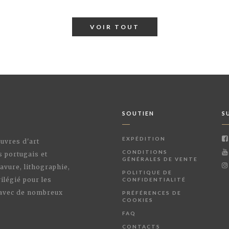
VOIR TOUT
SOUTIEN
S
EXPÉDITION
œuvres d'art
CONDITIONS
s portugais et
GÉNÉRALES DE VENTE
avure, lithographie,
POLITIQUE DE
ilégié pour les
CONFIDENTIALITÉ
 avec de nombreux
PRÉFÉRENCES DE
COOKIES
FAQ
CONTACTS