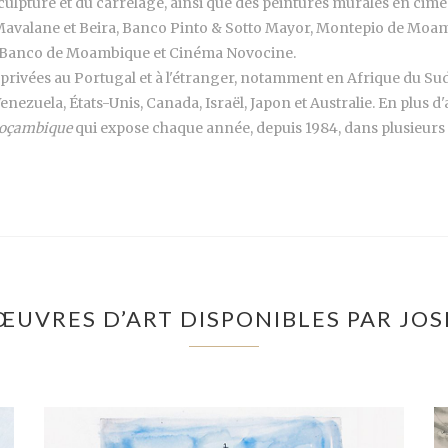
sculpture et du carrelage, ainsi que des peintures murales en ci
avalane et Beira, Banco Pinto & Sotto Mayor, Montepio de Moamb
ra, Banco de Moambique et Cinéma Novocine.
 privées au Portugal et à l'étranger, notamment en Afrique du 
nezuela, États-Unis, Canada, Israël, Japon et Australie. En plus d'a
 Moçambique
qui expose chaque année, depuis 1984, dans plusieurs p
ŒUVRES D’ART DISPONIBLES PAR JO