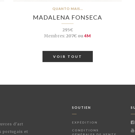
QUANTO MAIS...
MADALENA FONSECA
295€
Membres:
207€ ou
4M
VOIR TOUT
SOUTIEN
S
EXPÉDITION
œuvres d'art
CONDITIONS
s portugais et
GÉNÉRALES DE VENTE