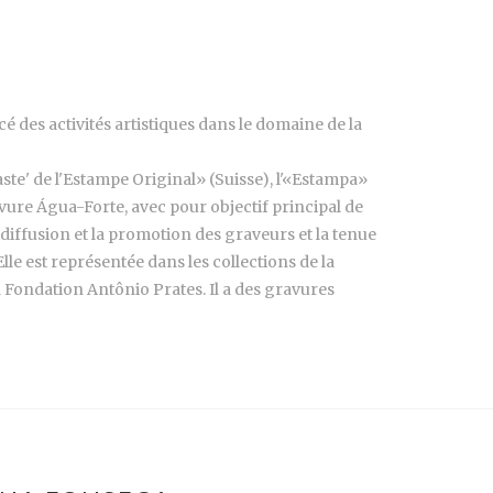
é des activités artistiques dans le domaine de la
aste' de l'Estampe Original» (Suisse), l'«Estampa»
ravure Água-Forte, avec pour objectif principal de
 diffusion et la promotion des graveurs et la tenue
lle est représentée dans les collections de la
Fondation Antônio Prates. Il a des gravures