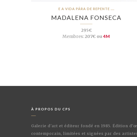
E A VIDA PÁRA DE REPENTE ....
MADALENA FONSECA
295€
Membres:
207€ ou
4M
À PROPOS DU CPS
Galerie d'art et éditeur fondé en 1985. Édition d'
contemporain, limitées et signées par des artiste