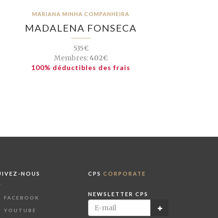
MARIANA MINHA COMPANHEIRA
MADALENA FONSECA
535€
Membres:
402€
100% déductibles des frais
UIVEZ-NOUS
CPS
CORPORATE
NEWSLETTER CPS
FACEBOOK
YOUTUBE