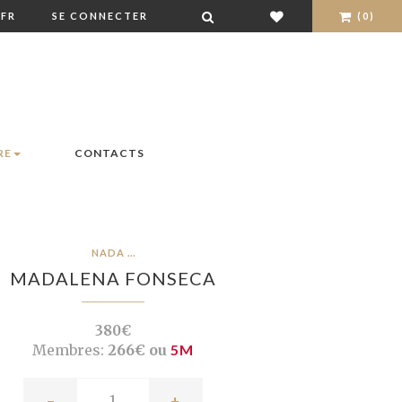
FR
SE CONNECTER
(0)
RE
CONTACTS
NADA ...
MADALENA FONSECA
380€
Membres:
266€ ou
5M
-
+