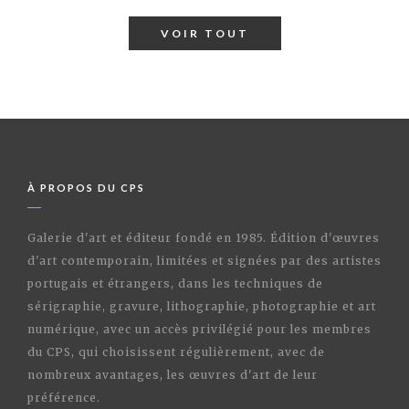
VOIR TOUT
À PROPOS DU CPS
Galerie d'art et éditeur fondé en 1985. Édition d'œuvres
d'art contemporain, limitées et signées par des artistes
portugais et étrangers, dans les techniques de
sérigraphie, gravure, lithographie, photographie et art
numérique, avec un accès privilégié pour les membres
du CPS, qui choisissent régulièrement, avec de
nombreux avantages, les œuvres d'art de leur
préférence.