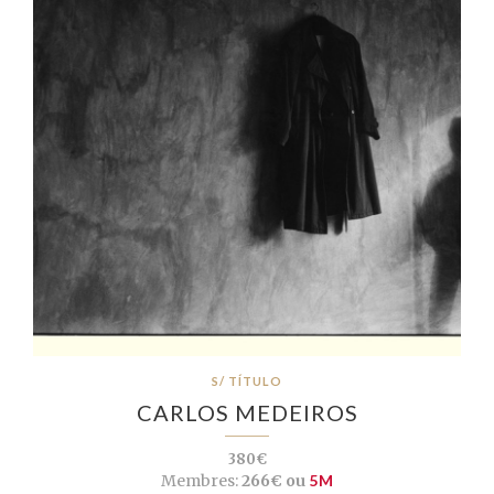
S/ TÍTULO
CARLOS MEDEIROS
380€
Membres:
266€ ou
5M