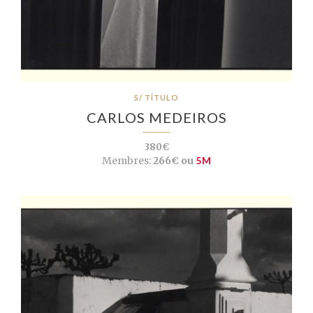
S/ TÍTULO
CARLOS MEDEIROS
380€
Membres:
266€ ou
5M