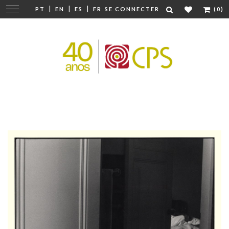
|
|
|
Modifier
PT
EN
ES
FR
SE CONNECTER
(0)
la
navigation