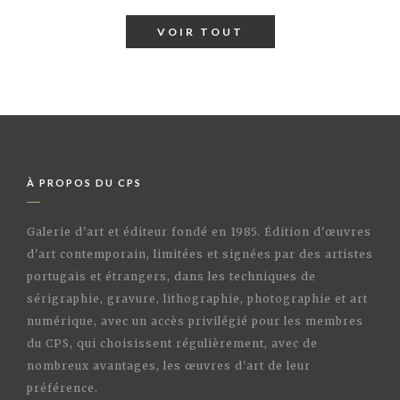
VOIR TOUT
À PROPOS DU CPS
Galerie d'art et éditeur fondé en 1985. Édition d'œuvres
d'art contemporain, limitées et signées par des artistes
portugais et étrangers, dans les techniques de
sérigraphie, gravure, lithographie, photographie et art
numérique, avec un accès privilégié pour les membres
du CPS, qui choisissent régulièrement, avec de
nombreux avantages, les œuvres d'art de leur
préférence.