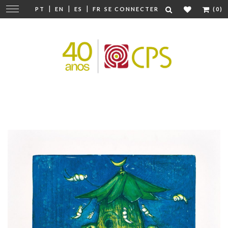
|
|
|
Modifier
PT
EN
ES
FR
SE CONNECTER
(0)
la
navigation