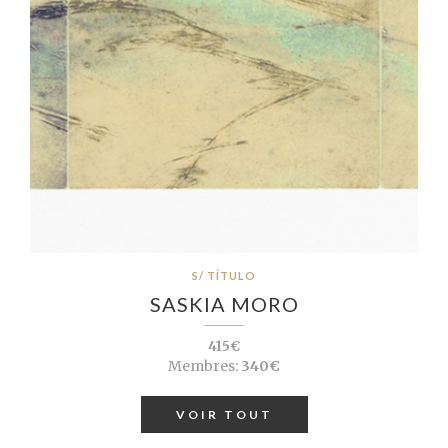
S/ TÍTULO
SASKIA MORO
415€
Membres:
340€
VOIR TOUT