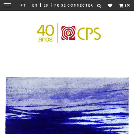
|
|
|
Modifier
PT
EN
ES
FR
SE CONNECTER
(0)
la
navigation