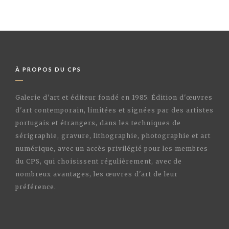
À PROPOS DU CPS
Galerie d'art et éditeur fondé en 1985. Édition d'œuvres
d'art contemporain, limitées et signées par des artistes
portugais et étrangers, dans les techniques de
sérigraphie, gravure, lithographie, photographie et art
numérique, avec un accès privilégié pour les membres
du CPS, qui choisissent régulièrement, avec de
nombreux avantages, les œuvres d'art de leur
préférence.