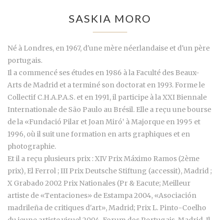
SASKIA MORO
Né à Londres, en 1967, d'une mère néerlandaise et d'un père
portugais.
Il a commencé ses études en 1986 à la Faculté des Beaux-
Arts de Madrid et a terminé son doctorat en 1993. Forme le
Collectif C.H.A.P.A.S. et en 1991, il participe à la XXI Biennale
Internationale de São Paulo au Brésil. Elle a reçu une bourse
de la «Fundació Pilar et Joan Miró’ à Majorque en 1995 et
1996, où il suit une formation en arts graphiques et en
photographie.
Et il a reçu plusieurs prix : XIV Prix Máximo Ramos (2ème
prix), El Ferrol ; III Prix Deutsche Stiftung (accessit), Madrid ;
X Grabado 2002 Prix Nationales (Pr & Eacute; Meilleur
artiste de «Tentaciones» de Estampa 2004, «Asociación
madrileña de critiques d'art», Madrid; Prix L. Pinto-Coelho