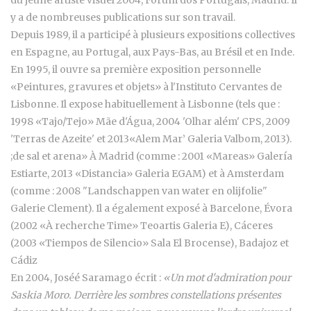
du jeune artiste visuel 2004, Forum dos Portugais, Madrid. Il
y a de nombreuses publications sur son travail.
Depuis 1989, il a participé à plusieurs expositions collectives
en Espagne, au Portugal, aux Pays-Bas, au Brésil et en Inde.
En 1995, il ouvre sa première exposition personnelle
«Peintures, gravures et objets» à l'Instituto Cervantes de
Lisbonne. Il expose habituellement à Lisbonne (tels que :
1998 «Tajo/Tejo» Mãe d'Água, 2004 'Olhar além' CPS, 2009
'Terras de Azeite' et 2013«Alem Mar’ Galeria Valbom, 2013).
;de sal et arena» À Madrid (comme : 2001 «Mareas» Galería
Estiarte, 2013 «Distancia» Galeria EGAM) et à Amsterdam
(comme : 2008 "Landschappen van water en olijfolie"
Galerie Clement). Il a également exposé à Barcelone, Évora
(2002 «À recherche Time» Teoartis Galeria E), Cáceres
(2003 «Tiempos de Silencio» Sala El Brocense), Badajoz et
Cádiz
En 2004, Joséé Saramago écrit :
«Un mot d'admiration pour
Saskia Moro. Derrière les sombres constellations présentes