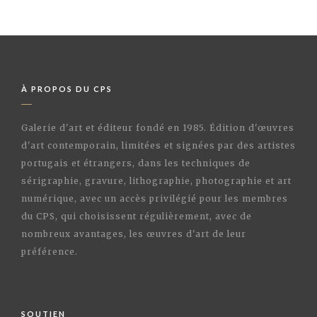
À PROPOS DU CPS
Galerie d'art et éditeur fondé en 1985. Édition d'œuvres
d'art contemporain, limitées et signées par des artistes
portugais et étrangers, dans les techniques de
sérigraphie, gravure, lithographie, photographie et art
numérique, avec un accès privilégié pour les membres
du CPS, qui choisissent régulièrement, avec de
nombreux avantages, les œuvres d'art de leur
préférence.
SOUTIEN