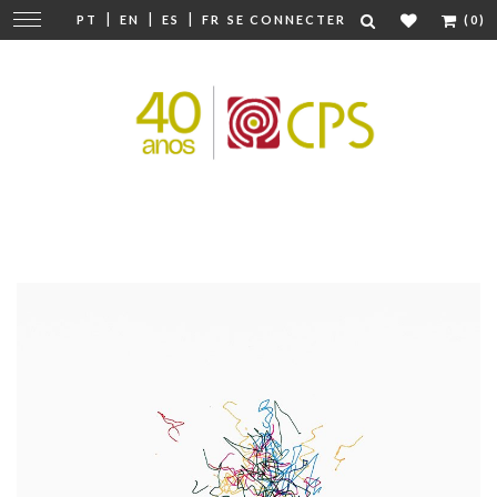
|
|
|
Modifier
PT
EN
ES
FR
SE CONNECTER
(0)
la
navigation