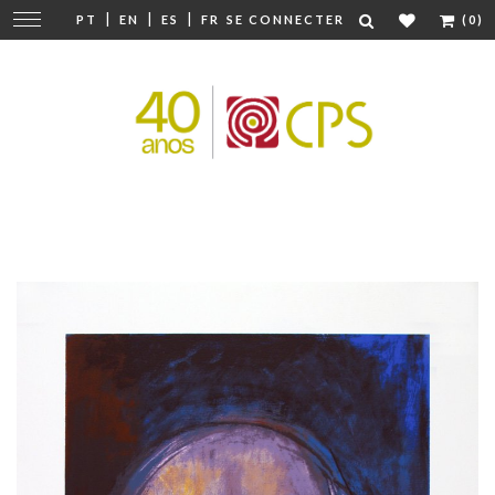
|
|
|
Modifier
PT
EN
ES
FR
SE CONNECTER
(0)
la
navigation