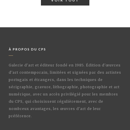
VOIR TOUT
À PROPOS DU CPS
Galerie d'art et éditeur fondé en 1985. Édition d'œuvres
d'art contemporain, limitées et signées par des artistes
portugais et étrangers, dans les techniques de
sérigraphie, gravure, lithographie, photographie et art
numérique, avec un accès privilégié pour les membres
du CPS, qui choisissent régulièrement, avec de
nombreux avantages, les œuvres d'art de leur
préférence.