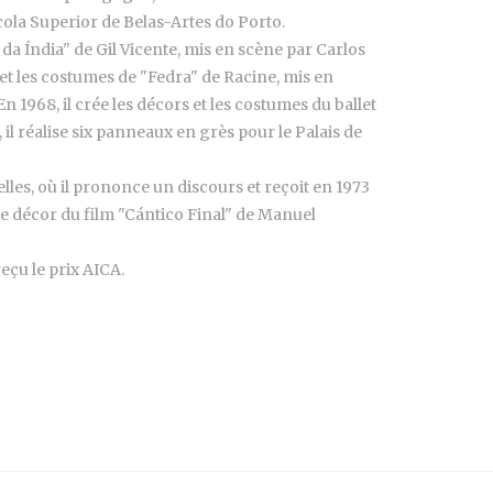
scola Superior de Belas-Artes do Porto.
o da Índia" de Gil Vicente, mis en scène par Carlos
s et les costumes de "Fedra" de Racine, mis en
En 1968, il crée les décors et les costumes du ballet
l réalise six panneaux en grès pour le Palais de
les, où il prononce un discours et reçoit en 1973
 le décor du film "Cántico Final" de Manuel
eçu le prix AICA.