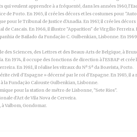
nts qui veulent apprendre à a fréquenté, dans les années 1960, l'E
tice de Porto. En 1965, il crée les décors et les costumes pour "Aut
que pour le Tribunal de Justice d'Anadia. En 1967, il crée les décor
de Cascais. En 1968, il illustre "Apparition" de Virgílio Ferreira. 
anhia de Bailado da Fundação C. Gulbenkian, Lisbonne. En 1969, i
des Sciences, des Lettres et des Beaux-Arts de Belgique, à Bruxel
a. En 1974, il occupe des fonctions de direction à l'ESBAP et crée
eira. En 1981, il réalise les vitraux du Nª Sª da Boavista, Porto.
ite civil d'Espagne » décerné par le roi d'Espagne. En 1985, il a r
e à la Fundação Calouste Gulbenkian, Lisbonne.
amique pour la station de métro de Lisbonne, "Sete Rios".
ionale d'Art de Vila Nova de Cerveira.
11, à Valbom, Gondomar.