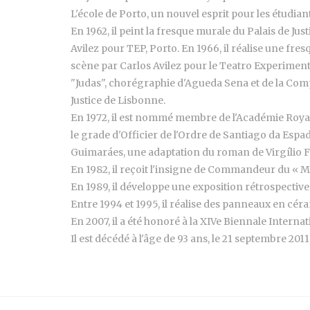
L'école de Porto, un nouvel esprit pour les étudia
En 1962, il peint la fresque murale du Palais de Jus
Avilez pour TEP, Porto. En 1966, il réalise une fres
scène par Carlos Avilez pour le Teatro Experimental 
"Judas", chorégraphie d'Agueda Sena et de la Comp
Justice de Lisbonne.
En 1972, il est nommé membre de l'Académie Royale 
le grade d'Officier de l'Ordre de Santiago da Espad
Guimaráes, une adaptation du roman de Virgílio Ferr
En 1982, il reçoit l'insigne de Commandeur du « Mér
En 1989, il développe une exposition rétrospectiv
Entre 1994 et 1995, il réalise des panneaux en cér
En 2007, il a été honoré à la XIVe Biennale Internat
Il est décédé à l'âge de 93 ans, le 21 septembre 20