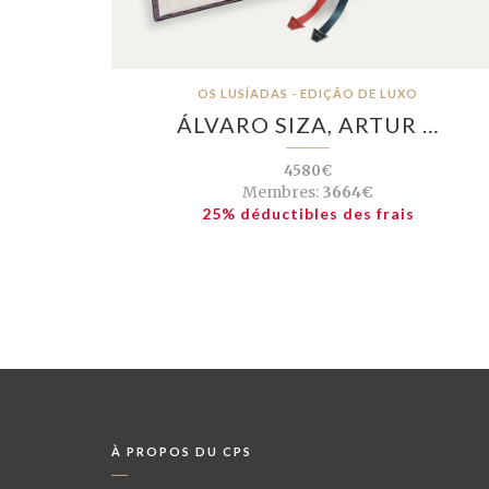
OS LUSÍADAS - EDIÇÃO DE LUXO
ÁLVARO SIZA, ARTUR …
4580€
Membres:
3664€
25% déductibles des frais
À PROPOS DU CPS