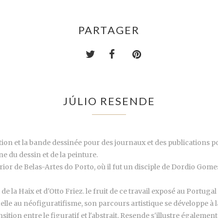
PARTAGER
JÚLIO RESENDE
tration et la bande dessinée pour des journaux et des publications 
ne du dessin et de la peinture.
rior de Belas-Artes do Porto, où il fut un disciple de Dordio Gomes
co de la Haix et d'Otto Friez. le fruit de ce travail exposé au Portugal
lle au néofiguratifisme, son parcours artistique se développe à l
ansition entre le figuratif et l'abstrait, Resende s'illustre égal