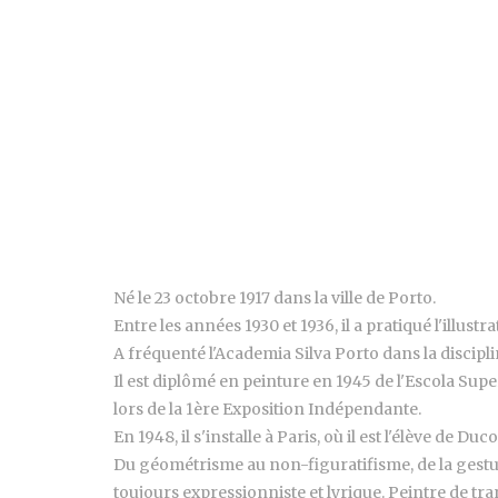
Né le 23 octobre 1917 dans la ville de Porto.
Entre les années 1930 et 1936, il a pratiqué l'illus
A fréquenté l'Academia Silva Porto dans la discipli
Il est diplômé en peinture en 1945 de l'Escola Supe
lors de la 1ère Exposition Indépendante.
En 1948, il s'installe à Paris, où il est l'élève de Du
Du géométrisme au non-figuratifisme, de la gestue
toujours expressionniste et lyrique. Peintre de tr