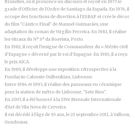
Bruxelles, où il prononce un discours et reçoit en 1973 le
grade d'Officier de l'Ordre de Santiago da Espada. En 1974, il
occupe des fonctions de direction à l'ESBAP et crée le décor
du film "Cántico Final" de Manuel Guimaráes, une
adaptation du roman de Virgílio Ferreira. En 1981, il réalise
les vitraux du Nª Sª da Boavista, Porto.
En 1982, il reçoit l'insigne de Commandeur du « Mérite civil
d'Espagne » décerné par le roi d'Espagne. En 1985, il a reçu
le prix AICA.
En 1989, il développe une exposition rétrospective à la
Fundação Calouste Gulbenkian, Lisbonne.
Entre 1994 et 1995, il réalise des panneaux en céramique
pour la station de métro de Lisbonne, "Sete Rios".
En 2007, il a été honoré à la XIVe Biennale Internationale
d'Art de Vila Nova de Cerveira.
Il est décédé à l'âge de 93 ans, le 21 septembre 2011, à Valbom,
Gondomar.