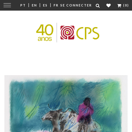
|
|
|
Modifier
PT
EN
ES
FR
SE CONNECTER
(0)
la
navigation