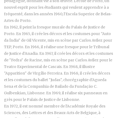
pédagogue, donnant vie à son œuvre. L'école de Porto, un
nouvel esprit pour les étudiants qui veulent apprendre à a
fréquenté, dans les années 1960, l'Escola Superior de Belas-
Artes do Porto.
En 1962, il peint la fresque murale du Palais de Justice de
Porto. En 1965, il crée les décors et les costumes pour "Auto
da Índia" de Gil Vicente, mis en scène par Carlos Avilez pour
TEP, Porto. En 1966, il réalise une fresque pour le Tribunal
de Justice d'Anadia. En 1967, il crée les décors et les costumes
de "Fedra" de Racine, mis en scène par Carlos Avilez pour le
Teatro Experimental de Cascais. En 1968, il illustre
"Apparition" de Virgílio Ferreira. En 1968, il crée les décors
et les costumes du ballet "Judas", chorégraphie d'Agueda
Sena et de la Companhia de Bailado da Fundação C.
Gulbenkian, Lisbonne. En 1969, il réalise six panneaux en
grès pour le Palais de Justice de Lisbonne.
En 1972, il est nommé membre de l'Académie Royale des
Sciences, des Lettres et des Beaux-Arts de Belgique, à