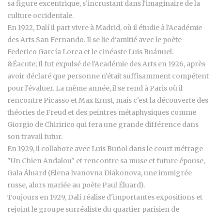
sa figure excentrique, s'incrustant dans l'imaginaire de la
culture occidentale.
En 1922, Dalí il part vivre à Madrid, où il étudie à l'Académie
des Arts San Fernando. Il se lie d'amitié avec le poète
Federico García Lorca et le cinéaste Luis Buánuel.
&Éacute; Il fut expulsé de l'Académie des Arts en 1926, après
avoir déclaré que personne n'était suffisamment compétent
pour l'évaluer. La même année, il se rend à Paris où il
rencontre Picasso et Max Ernst, mais c'est la découverte des
théories de Freud et des peintres métaphysiques comme
Giorgio de Chiririco qui fera une grande différence dans
son travail futur.
En 1929, il collabore avec Luis Buñol dans le court métrage
"Un Chien Andalou" et rencontre sa muse et future épouse,
Gala Áluard (Elena Ivanovna Diakonova, une immigrée
russe, alors mariée au poète Paul Éluard).
Toujours en 1929, Dalí réalise d'importantes expositions et
rejoint le groupe surréaliste du quartier parisien de