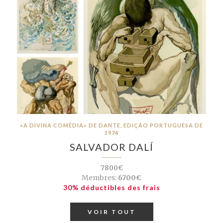
«A DIVINA COMÉDIA» DE DANTE, EDIÇÃO PORTUGUESA DE
1974
SALVADOR DALÍ
7800€
Membres:
6700€
30% déductibles des frais
VOIR TOUT