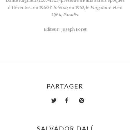
Dante Alighieri (1265-1321) présenté à Paris à trois époques
différentes : en 1960, l'
Inferno
, en 1962, le
Purgatoire
et en
1964,
Paradis
.
Editeur : Joseph Foret
PARTAGER
SALVADOR DALÍ