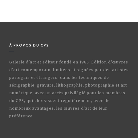
À PROPOS DU CPS
Galerie d'art et éditeur fondé en 1985. Édition d'œuvres
d'art contemporain, limitées et signées par des artistes
portugais et étrangers, dans les techniques de
sérigraphie, gravure, lithographie, photographie et art
numérique, avec un accès privilégié pour les membres
du CPS, qui choisissent régulièrement, avec de
nombreux avantages, les œuvres d'art de leur
préférence.