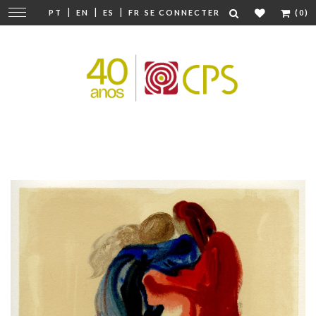
|
|
|
Modifier
PT
EN
ES
FR
SE CONNECTER
(0)
la
navigation