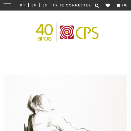
|
|
|
Modifier
PT
EN
ES
FR
SE CONNECTER
(0)
la
navigation