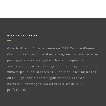
À PROPOS DU CPS
Galerie d'art et éditeur fondé en 1985. Édition d'œuvres
d'art contemporain, limitées et signées par des artistes
portugais et étrangers, dans les techniques de
sérigraphie, gravure, lithographie, photographie et art
numérique, avec un accès privilégié pour les membres
du CPS, qui choisissent régulièrement, avec de
nombreux avantages, les œuvres d'art de leur
préférence.