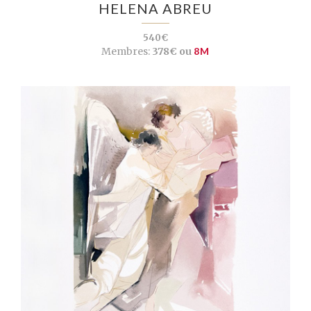
HELENA ABREU
540€
Membres:
378€ ou
8M