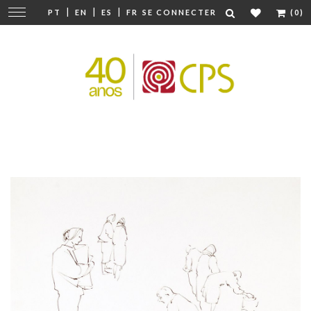
|
|
|
Modifier
PT
EN
ES
FR
SE CONNECTER
(0)
la
navigation