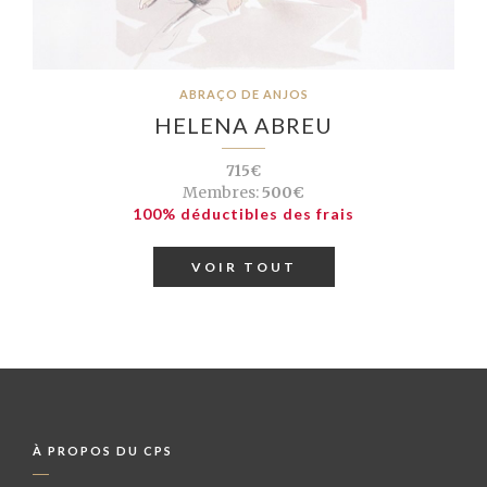
ABRAÇO DE ANJOS
HELENA ABREU
715€
Membres:
500€
100% déductibles des frais
VOIR TOUT
À PROPOS DU CPS