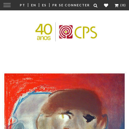
|
|
|
Modifier
PT
EN
ES
FR
SE CONNECTER
(0)
la
navigation