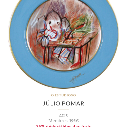
O ESTUDIOSO
JÚLIO POMAR
225€
Membres:
195€
25% déductibles des frais