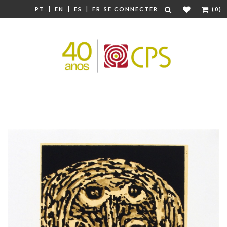
|
|
|
Modifier
PT
EN
ES
FR
SE CONNECTER
(0)
la
navigation