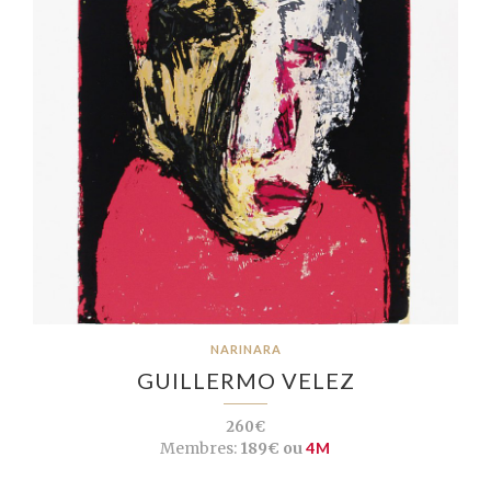
NARINARA
GUILLERMO VELEZ
260€
Membres:
189€ ou
4M