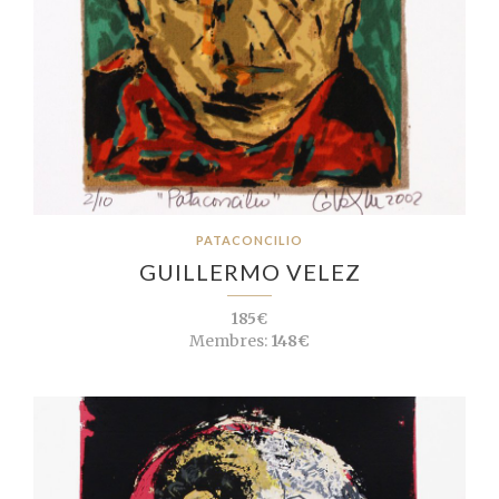
PATACONCILIO
GUILLERMO VELEZ
185€
Membres:
148€