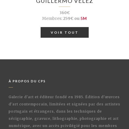
GUILLERMO VELEZ
360€
Membres:
259€ ou
5M
VOIR TOUT
À PROPOS DU CPS
Galerie d'art et éditeur fondé en 1985. Édition d'œuvres
d'art contemporain, limitées et signées par des artistes
portugais et étrangers, dans les techniques de
sérigraphie, gravure, lithographie, photographie et art
numérique, avec un accès privilégié pour les membres