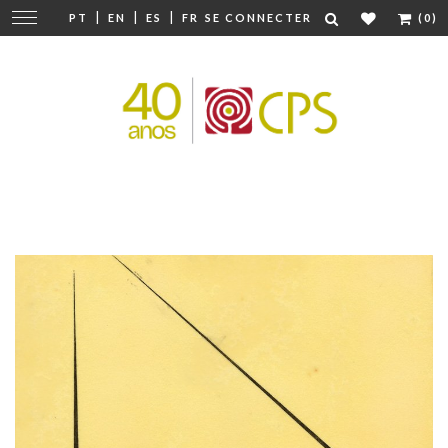
|
|
|
Modifier
PT
EN
ES
FR
SE CONNECTER
(0)
la
navigation