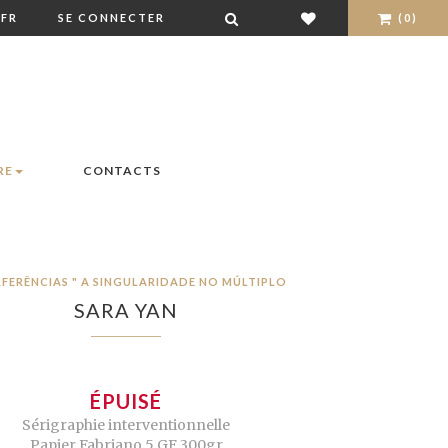
FR
SE CONNECTER
(0)
RE
CONTACTS
RFERÊNCIAS " A SINGULARIDADE NO MÚLTIPLO
SARA YAN
ÉPUISÉ
Sérigraphie interventionnelle
Papier Fabriano 5 GF 300gr