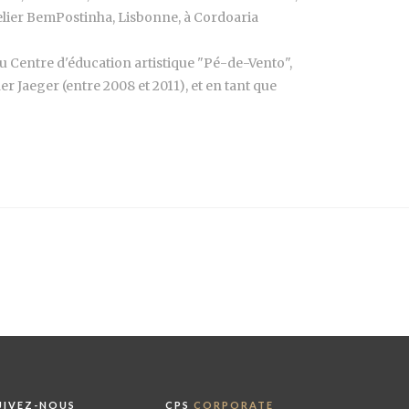
telier BemPostinha, Lisbonne, à Cordoaria
u Centre d'éducation artistique "Pé-de-Vento",
r Jaeger (entre 2008 et 2011), et en tant que
UIVEZ-NOUS
CPS
CORPORATE