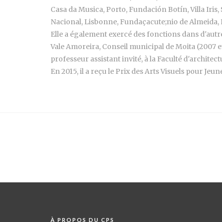
Casa da Musica, Porto, Fundación Botín, Villa Iri
Nacional, Lisbonne, Fundaçacute;nio de Almeida, É
Elle a également exercé des fonctions dans d'autr
Vale Amoreira, Conseil municipal de Moita (2007 et
professeur assistant invité, à la Faculté d'architec
En 2015, il a reçu le Prix des Arts Visuels pour Je
À PROPOS DU CPS