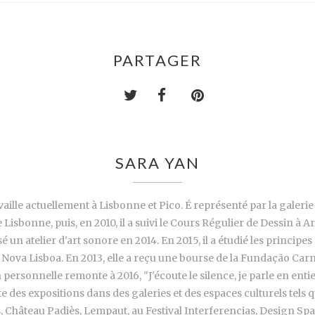
PARTAGER
SARA YAN
vaille actuellement à Lisbonne et Pico. É représenté par la galeri
e Lisbonne, puis, en 2010, il a suivi le Cours Régulier de Dessin à A
sé un atelier d'art sonore en 2014. En 2015, il a étudié les princip
Nova Lisboa. En 2013, elle a reçu une bourse de la Fundação Car
personnelle remonte à 2016, "J'écoute le silence, je parle en entie
 des expositions dans des galeries et des espaces culturels tels qu
es, Château Padiès, Lempaut, au Festival Interferencias, Design Sp