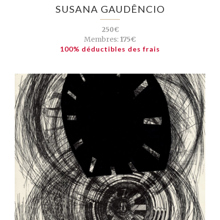
SUSANA GAUDÊNCIO
250€
Membres:
175€
100% déductibles des frais