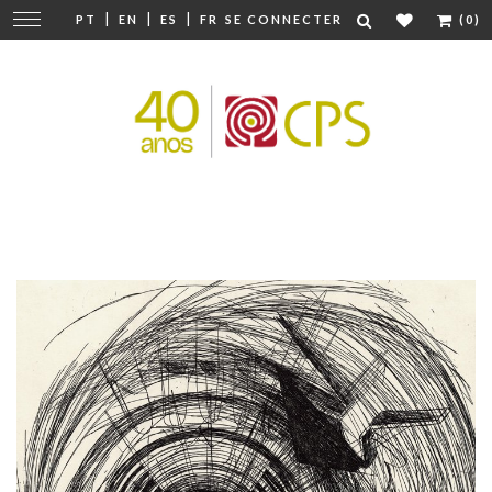
|
|
|
Modifier
PT
EN
ES
FR
SE CONNECTER
(0)
la
navigation